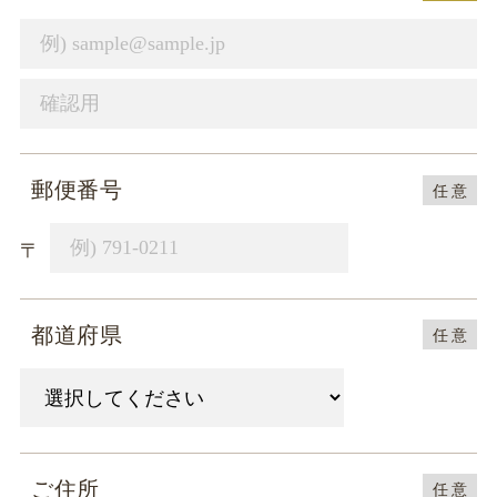
郵便番号
任
意
〒
都道府県
任
意
ご住所
任
意