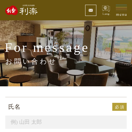
For message
お問い合わせ
氏名
必
須