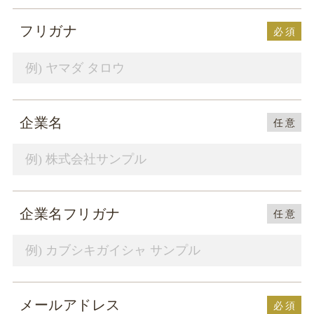
フリガナ
必
須
企業名
任
意
企業名フリガナ
任
意
メールアドレス
必
須